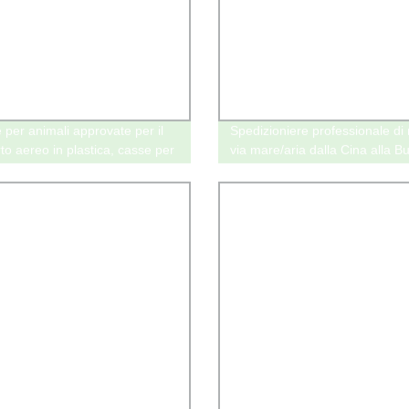
 per animali approvate per il
Spedizioniere professionale di
to aereo in plastica, casse per
via mare/aria dalla Cina alla Bu
catola di trasporto per cani
Europa. Servizio porta a porta
rasportini per animali portatili
DDP/DDU. Esperto di logistica
affidabile