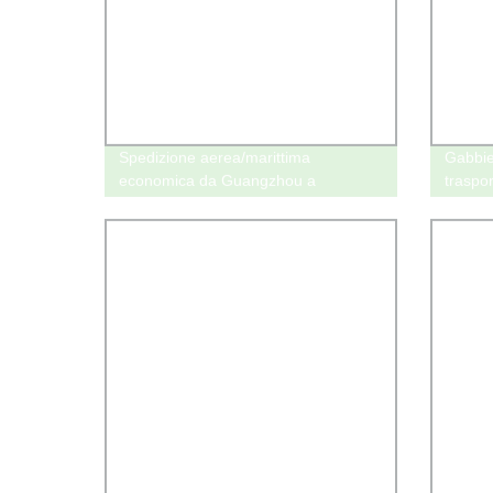
Spedizione aerea/marittima
Gabbie
economica da Guangzhou a
traspor
Madagascar con servizio eccellente
cani, s
XXXL, t