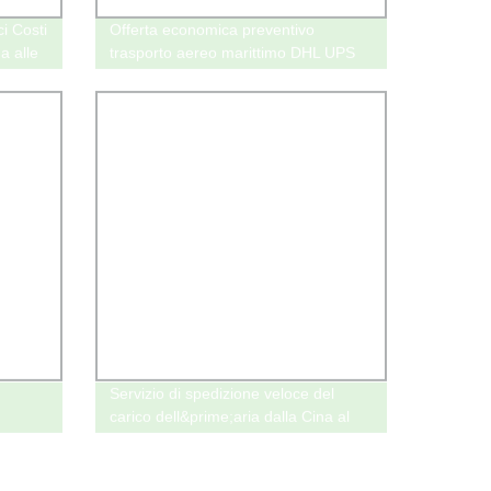
i Costi
Offerta economica preventivo
a alle
trasporto aereo marittimo DHL UPS
FedEx espresso dalla Cina agli Stati
Uniti servizio di spedizione Amazon
Fba
Servizio di spedizione veloce del
carico dell&prime;aria dalla Cina al
DDP dell&prime;UAE Per
ng come
(cosmetici/alimenti/batterie/prodotti
per adulti)