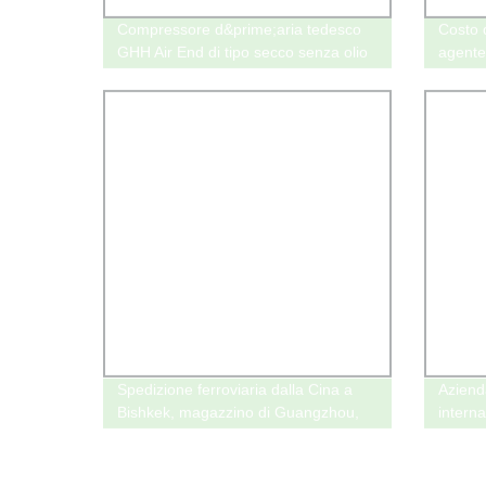
Compressore d&prime;aria tedesco
Costo 
GHH Air End di tipo secco senza olio
agente
esportato in Italia
dalla C
Tajikis
Spedizione ferroviaria dalla Cina a
Aziend
Bishkek, magazzino di Guangzhou,
interna
compagnia di spedizioni, consegna
Cina a
espressa, prezzo per il trasporto
merci