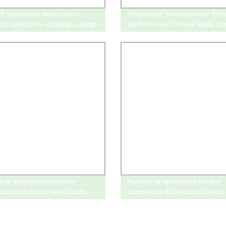
di spedizione aerea merci
Spedizione Internazionale Merc
 di spedizione consegna cargo
Tariffe Aeree Corriere Dalla Cin
ina all&prime;Asia centrale
Filippine Indonesia
tan
a di spedizioni marittime
Aziende di spedizione locali e
zionali di buoni servizi dalla
compagnia di spedizioni verso
ll&prime;Arabia Saudita
l&prime;Europa con China
International Logistics Shippi
DHL/UPS/FedEx/TNT/Aramex