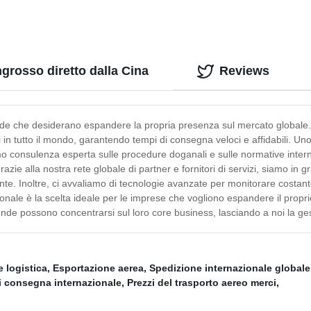
ingrosso diretto dalla Cina
Reviews
nde che desiderano espandere la propria presenza sul mercato globale. C
 in tutto il mondo, garantendo tempi di consegna veloci e affidabili. Uno
mo consulenza esperta sulle procedure doganali e sulle normative internaz
 Grazie alla nostra rete globale di partner e fornitori di servizi, siamo in g
liente. Inoltre, ci avvaliamo di tecnologie avanzate per monitorare costa
nazionale è la scelta ideale per le imprese che vogliono espandere il prop
ziende possono concentrarsi sul loro core business, lasciando a noi la ges
 logistica
,
Esportazione aerea
,
Spedizione internazionale globale
di consegna internazionale
,
Prezzi del trasporto aereo merci
,