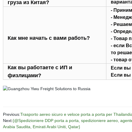
груза из Китая?
варианта
- Приним
- Менедж
- Решаем
- Опреде
Как мне начать с вами работь?
- Товар 
- если В
то решае
- товар 
Как вы работаете с ИП и
Если вы 
физлицами?
Если вы 
Previous:
Trasporto aereo sicuro e veloce porta a porta per Thailandia
Next:
{@Spedizioniere DDP porta a porta, spedizioniere aereo, agente 
Arabia Saudita, Emirati Arabi Uniti, Qatar}