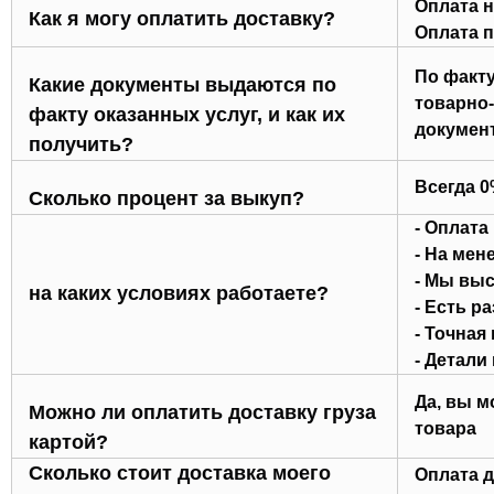
Оплата н
Как я могу оплатить доставку?
Оплата п
По факту
Какие документы выдаются по
товарно-
факту оказанных услуг, и как их
докумен
получить?
Всегда 
Сколько процент за выкуп?
- Оплата
- На мен
- Мы выс
на каких условиях работаете?
- Есть р
- Точная
- Детали
Да, вы м
Можно ли оплатить доставку груза
товара
картой?
Сколько стоит доставка моего
Оплата д