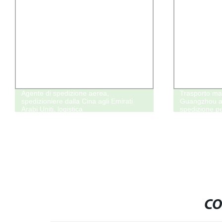
Agente di spedizione aerea,
Trasporto ma
spedizioniere dalla Cina agli Emirati
Guangzhou a 
Arabi Uniti, logistica
spedizione p
CO