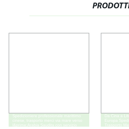
PRODOTTI
Spedizioniere professionale marittimo
Da Cina a Lit
cinese, trasporto merci via mare verso
Europa Spedi
l&prime;Arabia Saudita con servizio
Trasporto Mer