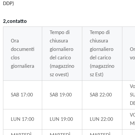
DDP)
2,contatto
Tempo di
Tempo di
Ora
chiusura
chiusura
documenti
giornaliero
giornaliero
Or
clos
del carico
del carico
vo
giornaliera
(magazzino
(magazzino
sz ovest)
sz Est)
Vo
SAB 17:00
SAB 19:00
SAB 22:00
S
D
V
LUN 17:00
LUN 19:00
LUN 22:00
M