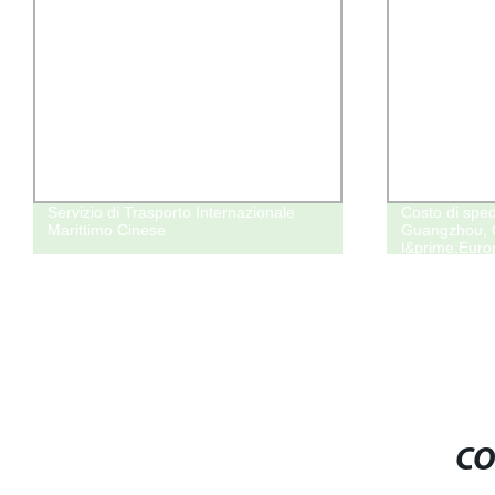
Servizio di Trasporto Internazionale
Costo di sped
Marittimo Cinese
Guangzhou, C
l&prime;Eur
Francia, Ital
CO